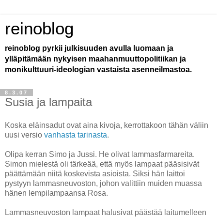
reinoblog
reinoblog pyrkii julkisuuden avulla luomaan ja
ylläpitämään nykyisen maahanmuuttopolitiikan ja
monikulttuuri-ideologian vastaista asenneilmastoa.
8.3.07
Susia ja lampaita
Koska eläinsadut ovat aina kivoja, kerrottakoon tähän väliin
uusi versio
vanhasta tarinasta
.
Olipa kerran Simo ja Jussi. He olivat lammasfarmareita.
Simon mielestä oli tärkeää, että myös lampaat pääsisivät
päättämään niitä koskevista asioista. Siksi hän laittoi
pystyyn lammasneuvoston, johon valittiin muiden muassa
hänen lempilampaansa Rosa.
Lammasneuvoston lampaat halusivat päästää laitumelleen