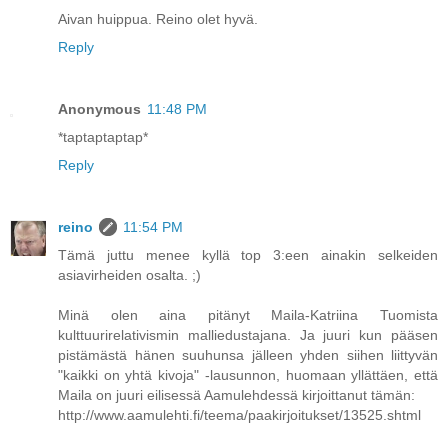
Aivan huippua. Reino olet hyvä.
Reply
Anonymous
11:48 PM
*taptaptaptap*
Reply
reino
11:54 PM
Tämä juttu menee kyllä top 3:een ainakin selkeiden
asiavirheiden osalta. ;)
Minä olen aina pitänyt Maila-Katriina Tuomista
kulttuurirelativismin malliedustajana. Ja juuri kun pääsen
pistämästä hänen suuhunsa jälleen yhden siihen liittyvän
"kaikki on yhtä kivoja" -lausunnon, huomaan yllättäen, että
Maila on juuri eilisessä Aamulehdessä kirjoittanut tämän:
http://www.aamulehti.fi/teema/paakirjoitukset/13525.shtml