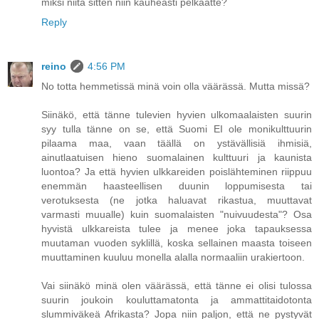
miksi niitä sitten niin kauheasti pelkäätte?
Reply
reino
4:56 PM
No totta hemmetissä minä voin olla väärässä. Mutta missä?
Siinäkö, että tänne tulevien hyvien ulkomaalaisten suurin
syy tulla tänne on se, että Suomi EI ole monikulttuurin
pilaama maa, vaan täällä on ystävällisiä ihmisiä,
ainutlaatuisen hieno suomalainen kulttuuri ja kaunista
luontoa? Ja että hyvien ulkkareiden poislähteminen riippuu
enemmän haasteellisen duunin loppumisesta tai
verotuksesta (ne jotka haluavat rikastua, muuttavat
varmasti muualle) kuin suomalaisten "nuivuudesta"? Osa
hyvistä ulkkareista tulee ja menee joka tapauksessa
muutaman vuoden syklillä, koska sellainen maasta toiseen
muuttaminen kuuluu monella alalla normaaliin urakiertoon.
Vai siinäkö minä olen väärässä, että tänne ei olisi tulossa
suurin joukoin kouluttamatonta ja ammattitaidotonta
slummiväkeä Afrikasta? Jopa niin paljon, että ne pystyvät