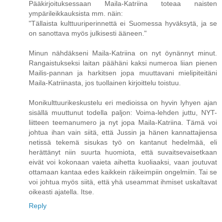
Pääkirjoituksessaan Maila-Katriina toteaa naisten
ympärileikkauksista mm. näin:
"Tällaista kulttuuriperinnettä ei Suomessa hyväksytä, ja se
on sanottava myös julkisesti ääneen."
Minun nähdäkseni Maila-Katriina on nyt öynännyt minut.
Rangaistukseksi laitan päähäni kaksi numeroa liian pienen
Mailis-pannan ja harkitsen jopa muuttavani mielipiteitäni
Maila-Katriinasta, jos tuollainen kirjoittelu toistuu.
Monikulttuurikeskustelu eri medioissa on hyvin lyhyen ajan
sisällä muuttunut todella paljon: Voima-lehden juttu, NYT-
liitteen teemanumero ja nyt jopa Maila-Katriina. Tämä voi
johtua ihan vain siitä, että Jussin ja hänen kannattajiensa
netissä tekemä sisukas työ on kantanut hedelmää, eli
herättänyt niin suurta huomiota, että suvaitsevaisetkaan
eivät voi kokonaan vaieta aihetta kuoliaaksi, vaan joutuvat
ottamaan kantaa edes kaikkein räikeimpiin ongelmiin. Tai se
voi johtua myös siitä, että yhä useammat ihmiset uskaltavat
oikeasti ajatella. Itse.
Reply