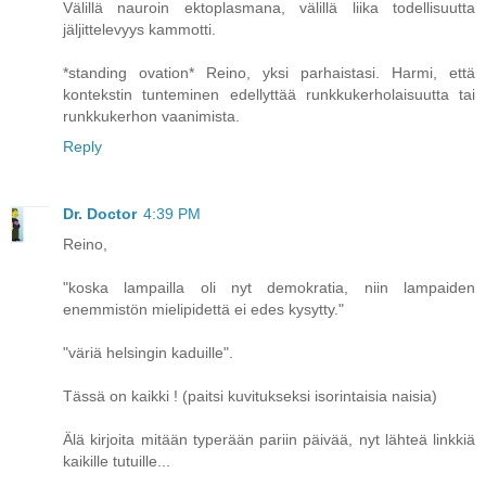
Välillä nauroin ektoplasmana, välillä liika todellisuutta
jäljittelevyys kammotti.
*standing ovation* Reino, yksi parhaistasi. Harmi, että
kontekstin tunteminen edellyttää runkkukerholaisuutta tai
runkkukerhon vaanimista.
Reply
Dr. Doctor
4:39 PM
Reino,
"koska lampailla oli nyt demokratia, niin lampaiden
enemmistön mielipidettä ei edes kysytty."
"väriä helsingin kaduille".
Tässä on kaikki ! (paitsi kuvitukseksi isorintaisia naisia)
Älä kirjoita mitään typerään pariin päivää, nyt lähteä linkkiä
kaikille tutuille...