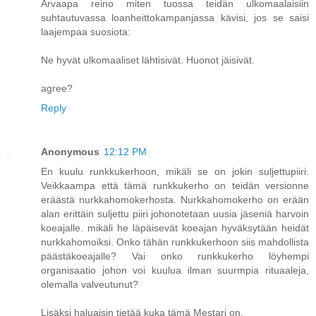
Arvaapa reino miten tuossa teidän ulkomaalaisiin
suhtautuvassa loanheittokampanjassa kävisi, jos se saisi
laajempaa suosiota:
Ne hyvät ulkomaaliset lähtisivät. Huonot jäisivät.
agree?
Reply
Anonymous
12:12 PM
En kuulu runkkukerhoon, mikäli se on jokin suljettupiiri.
Veikkaampa että tämä runkkukerho on teidän versionne
eräästä nurkkahomokerhosta. Nurkkahomokerho on erään
alan erittäin suljettu piiri johonotetaan uusia jäseniä harvoin
koeajalle. mikäli he läpäisevät koeajan hyväksytään heidät
nurkkahomoiksi. Onko tähän runkkukerhoon siis mahdollista
päästäkoeajalle? Vai onko runkkukerho löyhempi
organisaatio johon voi kuulua ilman suurmpia rituaaleja,
olemalla valveutunut?
Lisäksi haluaisin tietää kuka tämä Mestari on.