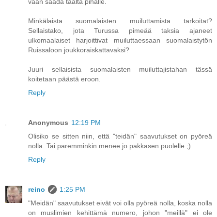
vaan saada täältä pihalle.
Minkälaista suomalaisten muiluttamista tarkoitat?
Sellaistako, jota Turussa pimeää taksia ajaneet
ulkomaalaiset harjoittivat muiluttaessaan suomalaistytön
Ruissaloon joukkoraiskattavaksi?
Juuri sellaisista suomalaisten muiluttajistahan tässä
koitetaan päästä eroon.
Reply
Anonymous
12:19 PM
Olisiko se sitten niin, että "teidän" saavutukset on pyöreä
nolla. Tai paremminkin menee jo pakkasen puolelle ;)
Reply
reino
1:25 PM
"Meidän" saavutukset eivät voi olla pyöreä nolla, koska nolla
on muslimien kehittämä numero, johon "meillä" ei ole