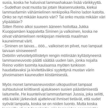
susia, koska he halusivat lammashakaan lisää värikkyyttä.
- Sudethan ovat mustia tai jotain likaisenruskeita, kiekui
lammasfarmin vähämielinen renkipoika Reino ladon katolta.
Onko se nyt mikään kaunis väri? Tai onko musta mikään väri
ylipäätään?
Sitten Reino alkoi suureen ääneen hoilottaa Jukka
Kuoppamäen kappaletta Sininen ja valkoinen, koska ne
olivat vähämielisen renkipojan mielestä maailman
kauneimmat värit.
- Sininen on taivas... ööö... valkoiset on pilvet, nuo lampaat
taivaan siniseeeen!!
Debiilin velvoitetyöllistetyn rengin mölinään kyllästyneenä
lammasneuvosto päätti säätää uuden lain, jonka nojalla
Reino voitiin tuomita kaulaansa myöten tunkioon
haudattavaksi ja kivitettäväksi syytettynä mustan värin
ylivoimaisen kauneuden kiistämisestä.
Myös monet lammasneuvoston ulkopuoliset lampaat
suhtautuivat kriittisesti ajatukseen susien päästämisestä
laitumelle. He kuuntelivat lammasfarmari Jussia, joka selitti,
että kaikki järkevästi ajattelevat ihmiset tietävät, että sudet
syövät lampaita, koska se on niiden luonto. Mutta koska