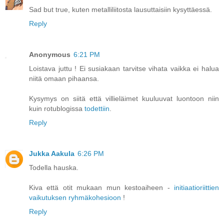
Sad but true, kuten metalliliitosta lausuttaisiin kysyttäessä.
Reply
Anonymous
6:21 PM
Loistava juttu ! Ei susiakaan tarvitse vihata vaikka ei halua
niitä omaan pihaansa.
Kysymys on siitä että villieläimet kuuluuvat luontoon niin
kuin rotublogissa
todettiin
.
Reply
Jukka Aakula
6:26 PM
Todella hauska.
Kiva että otit mukaan mun kestoaiheen -
initiaatioriittien
vaikutuksen ryhmäkohesioon
!
Reply