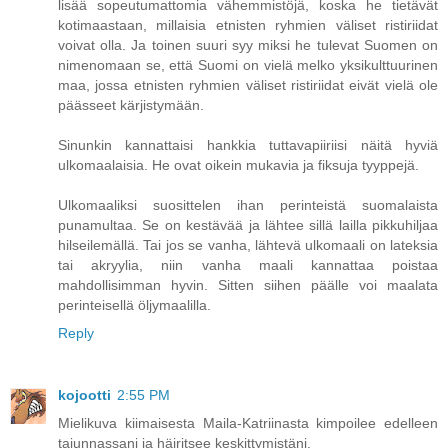
lisää sopeutumattomia vähemmistöjä, koska he tietävät
kotimaastaan, millaisia etnisten ryhmien väliset ristiriidat
voivat olla. Ja toinen suuri syy miksi he tulevat Suomen on
nimenomaan se, että Suomi on vielä melko yksikulttuurinen
maa, jossa etnisten ryhmien väliset ristiriidat eivät vielä ole
päässeet kärjistymään.
Sinunkin kannattaisi hankkia tuttavapiiriisi näitä hyviä
ulkomaalaisia. He ovat oikein mukavia ja fiksuja tyyppejä.
Ulkomaaliksi suosittelen ihan perinteistä suomalaista
punamultaa. Se on kestävää ja lähtee sillä lailla pikkuhiljaa
hilseilemällä. Tai jos se vanha, lähtevä ulkomaali on lateksia
tai akryylia, niin vanha maali kannattaa poistaa
mahdollisimman hyvin. Sitten siihen päälle voi maalata
perinteisellä öljymaalilla.
Reply
kojootti
2:55 PM
Mielikuva kiimaisesta Maila-Katriinasta kimpoilee edelleen
tajunnassani ja häiritsee keskittymistäni.