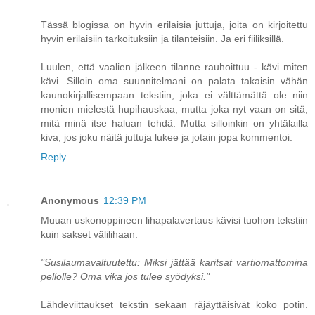
Tässä blogissa on hyvin erilaisia juttuja, joita on kirjoitettu
hyvin erilaisiin tarkoituksiin ja tilanteisiin. Ja eri fiiliksillä.
Luulen, että vaalien jälkeen tilanne rauhoittuu - kävi miten
kävi. Silloin oma suunnitelmani on palata takaisin vähän
kaunokirjallisempaan tekstiin, joka ei välttämättä ole niin
monien mielestä hupihauskaa, mutta joka nyt vaan on sitä,
mitä minä itse haluan tehdä. Mutta silloinkin on yhtälailla
kiva, jos joku näitä juttuja lukee ja jotain jopa kommentoi.
Reply
Anonymous
12:39 PM
Muuan uskonoppineen lihapalavertaus kävisi tuohon tekstiin
kuin sakset välilihaan.
"Susilaumavaltuutettu: Miksi jättää karitsat vartiomattomina
pellolle? Oma vika jos tulee syödyksi."
Lähdeviittaukset tekstin sekaan räjäyttäisivät koko potin.