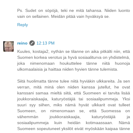
Ps. Sudet on söpöjä, teki ne mitä tahansa. Niiden luonto
vain on sellainen. Meidän pitää vain hyväksyä se.
Reply
reino
12:13 PM
Kuules, kostaja2, nythän se tilanne on aika pitkälti niin, että
Suomen korkea verotus ja hyvä sosiaaliturva on yhdistelmä,
joka nimenomaan houkuttelee tänne niitä huonoja
ulkomaalaisia ja haittaa niiden hyvien tänne tulemista.
Siitä huolimatta tänne tulee niitä hyviäkin ulkkareita. Ja sen
verran, mitä minä olen niiden kanssa jutellut, he ovat
kanssani samaa mieltä siitä, että Suomeen ei tarvita lisää
joukkoraiskaajia, katuryöstäjiä tai sosiaalipummeja. Yksi
suuri syy siihen, miks nämä hyvät ulkkarit ovat tulleet
Suomeen, on nimenomaan se, että Suomessa on
vähemmän joukkoraiskaajia, katuryöstäjiä ja
sosiaalipummeja kuin heidän kotimaassaan. Nämä
Suomeen sopeutuneet yksilöt eivät myöskään kaipaa tänne