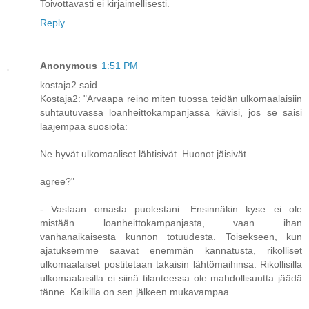
Toivottavasti ei kirjaimellisesti.
Reply
Anonymous
1:51 PM
kostaja2 said...
Kostaja2: "Arvaapa reino miten tuossa teidän ulkomaalaisiin
suhtautuvassa loanheittokampanjassa kävisi, jos se saisi
laajempaa suosiota:
Ne hyvät ulkomaaliset lähtisivät. Huonot jäisivät.
agree?"
- Vastaan omasta puolestani. Ensinnäkin kyse ei ole
mistään loanheittokampanjasta, vaan ihan
vanhanaikaisesta kunnon totuudesta. Toisekseen, kun
ajatuksemme saavat enemmän kannatusta, rikolliset
ulkomaalaiset postitetaan takaisin lähtömaihinsa. Rikollisilla
ulkomaalaisilla ei siinä tilanteessa ole mahdollisuutta jäädä
tänne. Kaikilla on sen jälkeen mukavampaa.