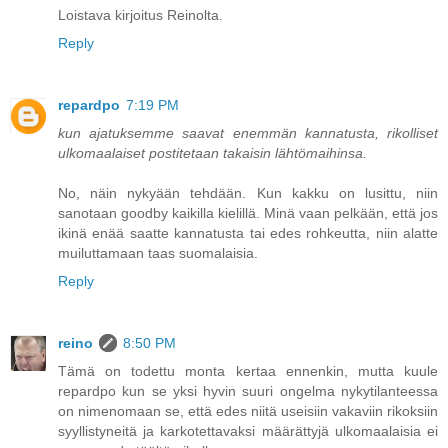
Loistava kirjoitus Reinolta.
Reply
repardpo
7:19 PM
kun ajatuksemme saavat enemmän kannatusta, rikolliset
ulkomaalaiset postitetaan takaisin lähtömaihinsa.
No, näin nykyään tehdään. Kun kakku on lusittu, niin
sanotaan goodby kaikilla kielillä. Minä vaan pelkään, että jos
ikinä enää saatte kannatusta tai edes rohkeutta, niin alatte
muiluttamaan taas suomalaisia.
Reply
reino
8:50 PM
Tämä on todettu monta kertaa ennenkin, mutta kuule
repardpo kun se yksi hyvin suuri ongelma nykytilanteessa
on nimenomaan se, että edes niitä useisiin vakaviin rikoksiin
syyllistyneitä ja karkotettavaksi määrättyjä ulkomaalaisia ei