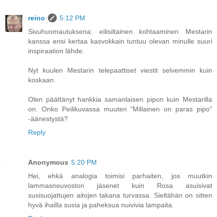
reino
5:12 PM
Sivuhuomautuksena: eilisiltainen kohtaaminen Mestarin
kanssa ensi kertaa kasvokkain tuntuu olevan minulle suuri
inspiraation lähde.
Nyt kuulen Mestarin telepaattiset viestit selvemmin kuin
koskaan.
Olen päättänyt hankkia samanlaisen pipon kuin Mestarilla
on. Onko Peilikuvassa muuten "Millainen on paras pipo"
-äänestystä?
Reply
Anonymous
5:20 PM
Hei, ehkä analogia toimisi parhaiten, jos muutkin
lammasneuvoston jäsenet kuin Rosa asuisivat
susisuojattujen aitojen takana turvassa. Sieltähän on sitten
hyvä ihailla susia ja paheksua nuivivia lampaita.