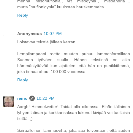
mennä "misomuflonia", vrt "misogynia", "misoandria"...
mutta "muflonigynia" kuulostaa hauskemmalta.
Reply
Anonymous
10:07 PM
Loistavaa tekstiä jälleen kerran.
Lempilampaani reetta muuten puhuu lammasfarmillaan
Suomen työväen suulla. Hänen tekstinsä on aika
hämmästyttävää kun ajattelee, että hän on punikkiämmä,
joka tienaa about 100 000 vuodessa.
Reply
reino
10:22 PM
Aargh! Himmelwetter! Taidat olla oikeassa. Eihän tällainen
lyhyen latinan ja korkkarisaksan lukenut kivipää voi tuollaisia
tietää. ;)
Sairaalloinen lammasviha, joka saa toivomaan, että suden