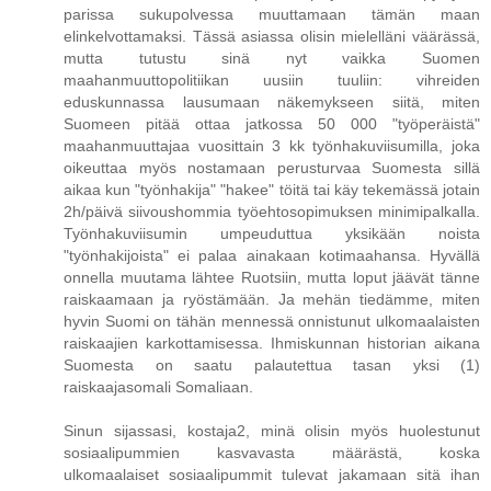
parissa sukupolvessa muuttamaan tämän maan
elinkelvottamaksi. Tässä asiassa olisin mielelläni väärässä,
mutta tutustu sinä nyt vaikka Suomen
maahanmuuttopolitiikan uusiin tuuliin: vihreiden
eduskunnassa lausumaan näkemykseen siitä, miten
Suomeen pitää ottaa jatkossa 50 000 "työperäistä"
maahanmuuttajaa vuosittain 3 kk työnhakuviisumilla, joka
oikeuttaa myös nostamaan perusturvaa Suomesta sillä
aikaa kun "työnhakija" "hakee" töitä tai käy tekemässä jotain
2h/päivä siivoushommia työehtosopimuksen minimipalkalla.
Työnhakuviisumin umpeuduttua yksikään noista
"työnhakijoista" ei palaa ainakaan kotimaahansa. Hyvällä
onnella muutama lähtee Ruotsiin, mutta loput jäävät tänne
raiskaamaan ja ryöstämään. Ja mehän tiedämme, miten
hyvin Suomi on tähän mennessä onnistunut ulkomaalaisten
raiskaajien karkottamisessa. Ihmiskunnan historian aikana
Suomesta on saatu palautettua tasan yksi (1)
raiskaajasomali Somaliaan.
Sinun sijassasi, kostaja2, minä olisin myös huolestunut
sosiaalipummien kasvavasta määrästä, koska
ulkomaalaiset sosiaalipummit tulevat jakamaan sitä ihan