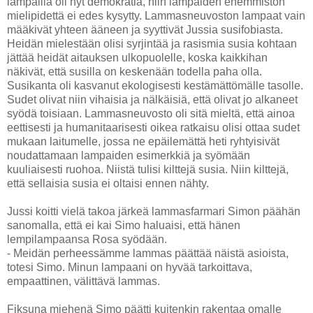
lampailla oli nyt demokratia, niin lampaiden enemmistön
mielipidettä ei edes kysytty. Lammasneuvoston lampaat vain
määkivät yhteen ääneen ja syyttivät Jussia susifobiasta.
Heidän mielestään olisi syrjintää ja rasismia susia kohtaan
jättää heidät aitauksen ulkopuolelle, koska kaikkihan
näkivät, että susilla on keskenään todella paha olla.
Susikanta oli kasvanut ekologisesti kestämättömälle tasolle.
Sudet olivat niin vihaisia ja nälkäisiä, että olivat jo alkaneet
syödä toisiaan. Lammasneuvosto oli sitä mieltä, että ainoa
eettisesti ja humanitaarisesti oikea ratkaisu olisi ottaa sudet
mukaan laitumelle, jossa ne epäilemättä heti ryhtyisivät
noudattamaan lampaiden esimerkkiä ja syömään
kuuliaisesti ruohoa. Niistä tulisi kilttejä susia. Niin kilttejä,
että sellaisia susia ei oltaisi ennen nähty.
Jussi koitti vielä takoa järkeä lammasfarmari Simon päähän
sanomalla, että ei kai Simo haluaisi, että hänen
lempilampaansa Rosa syödään.
- Meidän perheessämme lammas päättää näistä asioista,
totesi Simo. Minun lampaani on hyvää tarkoittava,
empaattinen, välittävä lammas.
Fiksuna miehenä Simo päätti kuitenkin rakentaa omalle