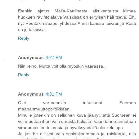
Etenkin ajatus Maila-Katriinasta alkukantaista kiimaa
huokuen ravintolalaiva Väiskissä on erityisen häiritsevä. Eih,
nyt Reettakin saapui yhdessä Annin kanssa laivaan ja Rosa
on jo taksissa.
Reply
Anonymous
4:27 PM
Niin reino. Mutta voit olla myöskin väärässä...
Reply
Anonymous
4:31 PM
Olet varmaankin tutustunut Suomen
maahanmuuttopolitiikkaan.
Minulle jotenkin on sellainen kuva jäänyt, että Suomeen ei
voi muuttaa ihan vain omasta halusta. Vaan tänne annetaan
viranomaisten toimesta ja hyväksynnällä oleskelulupa.
Ja jos he olisivat vain sosiaalipummeja ja raiskaajia, niin