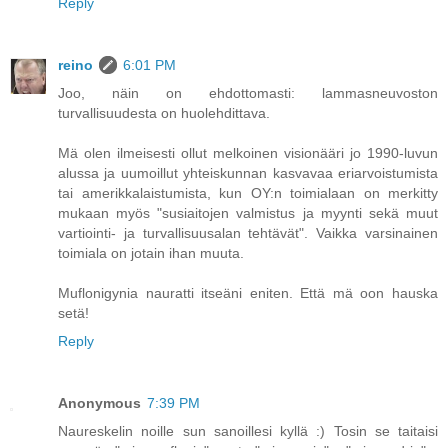
Reply
reino
6:01 PM
Joo, näin on ehdottomasti: lammasneuvoston
turvallisuudesta on huolehdittava.
Mä olen ilmeisesti ollut melkoinen visionääri jo 1990-luvun
alussa ja uumoillut yhteiskunnan kasvavaa eriarvoistumista
tai amerikkalaistumista, kun OY:n toimialaan on merkitty
mukaan myös "susiaitojen valmistus ja myynti sekä muut
vartiointi- ja turvallisuusalan tehtävät". Vaikka varsinainen
toimiala on jotain ihan muuta.
Muflonigynia nauratti itseäni eniten. Että mä oon hauska
setä!
Reply
Anonymous
7:39 PM
Naureskelin noille sun sanoillesi kyllä :) Tosin se taitaisi