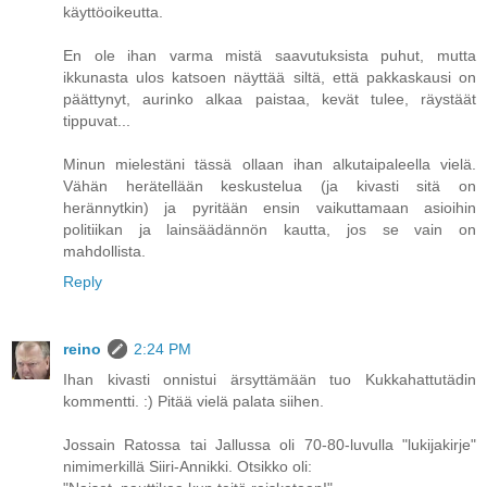
käyttöoikeutta.
En ole ihan varma mistä saavutuksista puhut, mutta
ikkunasta ulos katsoen näyttää siltä, että pakkaskausi on
päättynyt, aurinko alkaa paistaa, kevät tulee, räystäät
tippuvat...
Minun mielestäni tässä ollaan ihan alkutaipaleella vielä.
Vähän herätellään keskustelua (ja kivasti sitä on
herännytkin) ja pyritään ensin vaikuttamaan asioihin
politiikan ja lainsäädännön kautta, jos se vain on
mahdollista.
Reply
reino
2:24 PM
Ihan kivasti onnistui ärsyttämään tuo Kukkahattutädin
kommentti. :) Pitää vielä palata siihen.
Jossain Ratossa tai Jallussa oli 70-80-luvulla "lukijakirje"
nimimerkillä Siiri-Annikki. Otsikko oli: