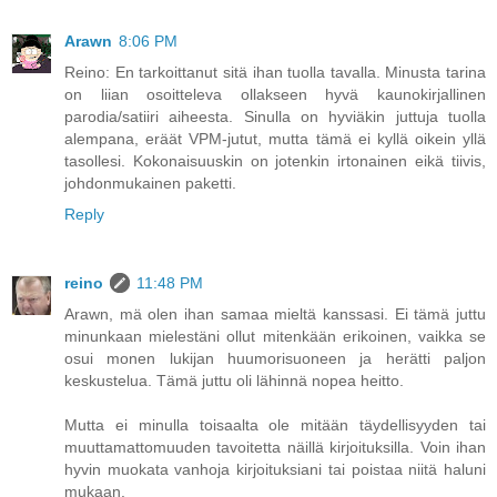
Arawn
8:06 PM
Reino: En tarkoittanut sitä ihan tuolla tavalla. Minusta tarina
on liian osoitteleva ollakseen hyvä kaunokirjallinen
parodia/satiiri aiheesta. Sinulla on hyviäkin juttuja tuolla
alempana, eräät VPM-jutut, mutta tämä ei kyllä oikein yllä
tasollesi. Kokonaisuuskin on jotenkin irtonainen eikä tiivis,
johdonmukainen paketti.
Reply
reino
11:48 PM
Arawn, mä olen ihan samaa mieltä kanssasi. Ei tämä juttu
minunkaan mielestäni ollut mitenkään erikoinen, vaikka se
osui monen lukijan huumorisuoneen ja herätti paljon
keskustelua. Tämä juttu oli lähinnä nopea heitto.
Mutta ei minulla toisaalta ole mitään täydellisyyden tai
muuttamattomuuden tavoitetta näillä kirjoituksilla. Voin ihan
hyvin muokata vanhoja kirjoituksiani tai poistaa niitä haluni
mukaan.