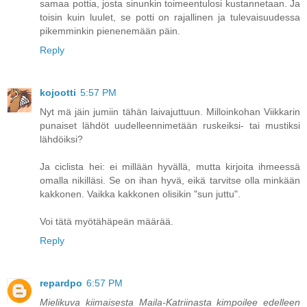
samaa pottia, josta sinunkin toimeentulosi kustannetaan. Ja
toisin kuin luulet, se potti on rajallinen ja tulevaisuudessa
pikemminkin pienenemään päin.
Reply
kojootti
5:57 PM
Nyt mä jäin jumiin tähän laivajuttuun. Milloinkohan Viikkarin
punaiset lähdöt uudelleennimetään ruskeiksi- tai mustiksi
lähdöiksi?
Ja ciclista hei: ei millään hyvällä, mutta kirjoita ihmeessä
omalla nikilläsi. Se on ihan hyvä, eikä tarvitse olla minkään
kakkonen. Vaikka kakkonen olisikin "sun juttu".
Voi tätä myötähäpeän määrää.
Reply
repardpo
6:57 PM
Mielikuva kiimaisesta Maila-Katriinasta kimpoilee edelleen