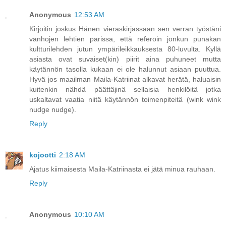
Anonymous
12:53 AM
Kirjoitin joskus Hänen vieraskirjassaan sen verran työstäni
vanhojen lehtien parissa, että referoin jonkun punakan
kultturilehden jutun ympärileikkauksesta 80-luvulta. Kyllä
asiasta ovat suvaiset(kin) piirit aina puhuneet mutta
käytännön tasolla kukaan ei ole halunnut asiaan puuttua.
Hyvä jos maailman Maila-Katriinat alkavat herätä, haluaisin
kuitenkin nähdä päättäjinä sellaisia henkilöitä jotka
uskaltavat vaatia niitä käytännön toimenpiteitä (wink wink
nudge nudge).
Reply
kojootti
2:18 AM
Ajatus kiimaisesta Maila-Katriinasta ei jätä minua rauhaan.
Reply
Anonymous
10:10 AM