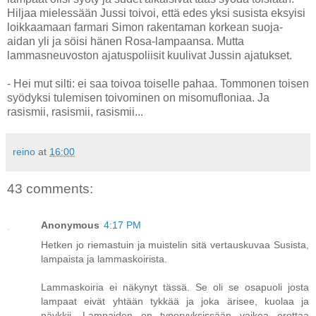
Hiljaa mielessään Jussi toivoi, että edes yksi susista eksyisi
loikkaamaan farmari Simon rakentaman korkean suoja-
aidan yli ja söisi hänen Rosa-lampaansa. Mutta
lammasneuvoston ajatuspoliisit kuulivat Jussin ajatukset.
- Hei mut silti: ei saa toivoa toiselle pahaa. Tommonen toisen
syödyksi tulemisen toivominen on misomufloniaa. Ja
rasismii, rasismii, rasismii...
reino
at
16:00
43 comments:
Anonymous
4:17 PM
Hetken jo riemastuin ja muistelin sitä vertauskuvaa Susista,
lampaista ja lammaskoirista.
Lammaskoiria ei näkynyt tässä. Se oli se osapuoli josta
lampaat eivät yhtään tykkää ja joka ärisee, kuolaa ja
näykkii. Lampaiden on typeryyksissään vaikea erottaa