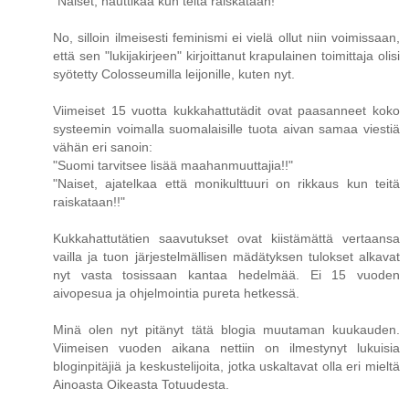
"Naiset, nauttikaa kun teitä raiskataan!"
No, silloin ilmeisesti feminismi ei vielä ollut niin voimissaan,
että sen "lukijakirjeen" kirjoittanut krapulainen toimittaja olisi
syötetty Colosseumilla leijonille, kuten nyt.
Viimeiset 15 vuotta kukkahattutädit ovat paasanneet koko
systeemin voimalla suomalaisille tuota aivan samaa viestiä
vähän eri sanoin:
"Suomi tarvitsee lisää maahanmuuttajia!!"
"Naiset, ajatelkaa että monikulttuuri on rikkaus kun teitä
raiskataan!!"
Kukkahattutätien saavutukset ovat kiistämättä vertaansa
vailla ja tuon järjestelmällisen mädätyksen tulokset alkavat
nyt vasta tosissaan kantaa hedelmää. Ei 15 vuoden
aivopesua ja ohjelmointia pureta hetkessä.
Minä olen nyt pitänyt tätä blogia muutaman kuukauden.
Viimeisen vuoden aikana nettiin on ilmestynyt lukuisia
bloginpitäjiä ja keskustelijoita, jotka uskaltavat olla eri mieltä
Ainoasta Oikeasta Totuudesta.