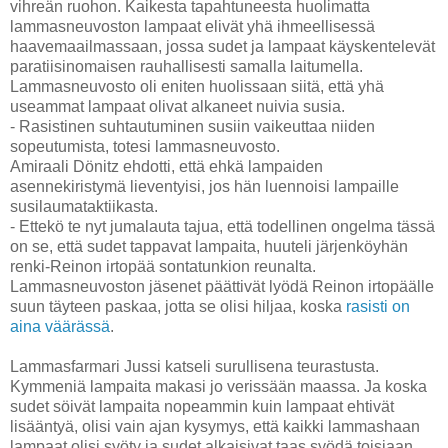
vihreän ruohon. Kaikesta tapahtuneesta huolimatta
lammasneuvoston lampaat elivät yhä ihmeellisessä
haavemaailmassaan, jossa sudet ja lampaat käyskentelevät
paratiisinomaisen rauhallisesti samalla laitumella.
Lammasneuvosto oli eniten huolissaan siitä, että yhä
useammat lampaat olivat alkaneet nuivia susia.
- Rasistinen suhtautuminen susiin vaikeuttaa niiden
sopeutumista, totesi lammasneuvosto.
Amiraali Dönitz ehdotti, että ehkä lampaiden
asennekiristymä lieventyisi, jos hän luennoisi lampaille
susilaumataktiikasta.
- Ettekö te nyt jumalauta tajua, että todellinen ongelma tässä
on se, että sudet tappavat lampaita, huuteli järjenköyhän
renki-Reinon irtopää sontatunkion reunalta.
Lammasneuvoston jäsenet päättivät lyödä Reinon irtopäälle
suun täyteen paskaa, jotta se olisi hiljaa, koska
rasisti on
aina väärässä
.
Lammasfarmari Jussi katseli surullisena teurastusta.
Kymmeniä lampaita makasi jo verissään maassa. Ja koska
sudet söivät lampaita nopeammin kuin lampaat ehtivät
lisääntyä, olisi vain ajan kysymys, että kaikki lammashaan
lampaat olisi syöty ja sudet alkaisivat taas syödä toisiaan.