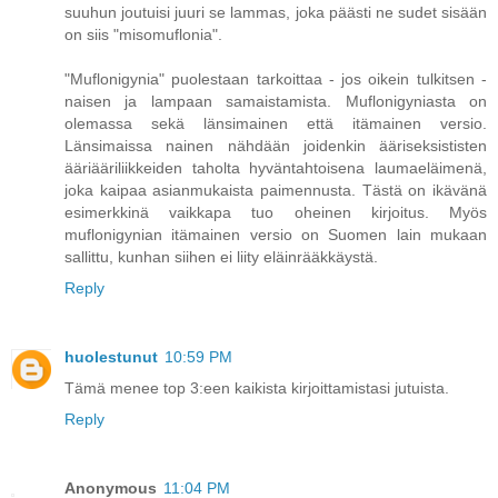
suuhun joutuisi juuri se lammas, joka päästi ne sudet sisään
on siis "misomuflonia".
"Muflonigynia" puolestaan tarkoittaa - jos oikein tulkitsen -
naisen ja lampaan samaistamista. Muflonigyniasta on
olemassa sekä länsimainen että itämainen versio.
Länsimaissa nainen nähdään joidenkin ääriseksististen
ääriääriliikkeiden taholta hyväntahtoisena laumaeläimenä,
joka kaipaa asianmukaista paimennusta. Tästä on ikävänä
esimerkkinä vaikkapa tuo oheinen kirjoitus. Myös
muflonigynian itämainen versio on Suomen lain mukaan
sallittu, kunhan siihen ei liity eläinrääkkäystä.
Reply
huolestunut
10:59 PM
Tämä menee top 3:een kaikista kirjoittamistasi jutuista.
Reply
Anonymous
11:04 PM