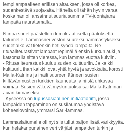
lempilampaalleen erillisen aitauksen, jossa oli korkea,
sudenkestävä suoja-aita. Hänellä oli tähän hyvin varaa,
koska hän oli ansainnut suuria summia TV-juontajana
lampaita naurattamalla.
Niinpä sudet päästettiin demokraattisella päätöksellä
laitumelle. Lammasneuvoston suureksi hämmästykseksi
sudet alkoivat tietenkin heti syödä lampaita. Ne
rituaaliteurastivat lampaat repimällä ensin kurkun auki ja
katsomalla sitten vieressä, kun lammas vuotaa kuiviin.
- Rituaaliteurastus kuuluu susien kulttuuriin. Ja kaikki
kulttuurit, ihan kaikki, ovat yhtä hyviä ja arvokkaita, korosti
Maila-Katriina ja ihaili suureen ääneen susien
kiiltävänmustien turkkien kauneutta ja niistä uhkuvaa
voimaa. Susien väkevä myskintuoksu sai Maila-Katriinan
aivan kiimaiseksi.
- Kyseessä on
lupussosiaalinen initiaatioriitti
, jossa
lampaiden tappaminen on susilaumaa yhdistävä
koheesiovoima, ymmärsi Sari-lammas.
Lammaslaitumelle oli nyt siis tullut paljon lisää värikkyyttä,
kun helakanpunainen veri värjäsi lampaiden turkin ja