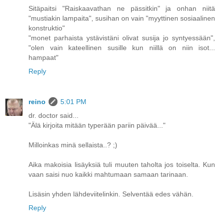
Sitäpaitsi "Raiskaavathan ne pässitkin" ja onhan niitä
"mustiakin lampaita", susihan on vain "myyttinen sosiaalinen
konstruktio"
"monet parhaista ystävistäni olivat susija jo syntyessään",
"olen vain kateellinen susille kun niillä on niin isot...
hampaat"
Reply
reino
5:01 PM
dr. doctor said...
"Älä kirjoita mitään typerään pariin päivää..."
Milloinkas minä sellaista..? ;)
Aika makoisia lisäyksiä tuli muuten taholta jos toiselta. Kun
vaan saisi nuo kaikki mahtumaan samaan tarinaan.
Lisäsin yhden lähdeviitelinkin. Selventää edes vähän.
Reply